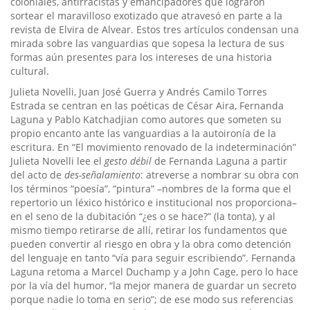
coloniales, antirracistas y emancipadores que lograron
sortear el maravilloso exotizado que atravesó en parte a la
revista de Elvira de Alvear. Estos tres artículos condensan una
mirada sobre las vanguardias que sopesa la lectura de sus
formas aún presentes para los intereses de una historia
cultural.
Julieta Novelli, Juan José Guerra y Andrés Camilo Torres
Estrada se centran en las poéticas de César Aira, Fernanda
Laguna y Pablo Katchadjian como autores que someten su
propio encanto ante las vanguardias a la autoironía de la
escritura. En “El movimiento renovado de la indeterminación”
Julieta Novelli lee el
gesto débil
de Fernanda Laguna a partir
del acto de
des-señalamiento
: atreverse a nombrar su obra con
los términos “poesía”, “pintura” –nombres de la forma que el
repertorio un léxico histórico e institucional nos proporciona–
en el seno de la dubitación “¿es o se hace?” (la tonta), y al
mismo tiempo retirarse de allí, retirar los fundamentos que
pueden convertir al riesgo en obra y la obra como detención
del lenguaje en tanto “vía para seguir escribiendo”. Fernanda
Laguna retoma a Marcel Duchamp y a John Cage, pero lo hace
por la vía del humor, “la mejor manera de guardar un secreto
porque nadie lo toma en serio”; de ese modo sus referencias