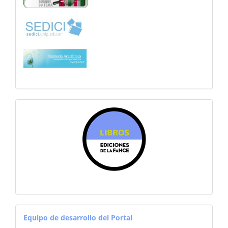
sitiosfahce
equiporevistas
Equipo de desarrollo del Portal