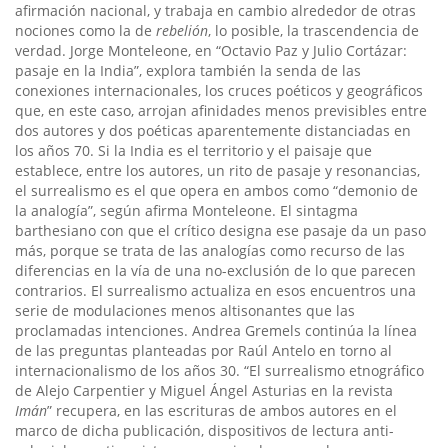
afirmación nacional, y trabaja en cambio alrededor de otras
nociones como la de
rebelión
, lo posible, la trascendencia de
verdad. Jorge Monteleone, en “Octavio Paz y Julio Cortázar:
pasaje en la India”, explora también la senda de las
conexiones internacionales, los cruces poéticos y geográficos
que, en este caso, arrojan afinidades menos previsibles entre
dos autores y dos poéticas aparentemente distanciadas en
los años 70. Si la India es el territorio y el paisaje que
establece, entre los autores, un rito de pasaje y resonancias,
el surrealismo es el que opera en ambos como “demonio de
la analogía”, según afirma Monteleone. El sintagma
barthesiano con que el crítico designa ese pasaje da un paso
más, porque se trata de las analogías como recurso de las
diferencias en la vía de una no-exclusión de lo que parecen
contrarios. El surrealismo actualiza en esos encuentros una
serie de modulaciones menos altisonantes que las
proclamadas intenciones. Andrea Gremels continúa la línea
de las preguntas planteadas por Raúl Antelo en torno al
internacionalismo de los años 30. “El surrealismo etnográfico
de Alejo Carpentier y Miguel Ángel Asturias en la revista
Imán
” recupera, en las escrituras de ambos autores en el
marco de dicha publicación, dispositivos de lectura anti-