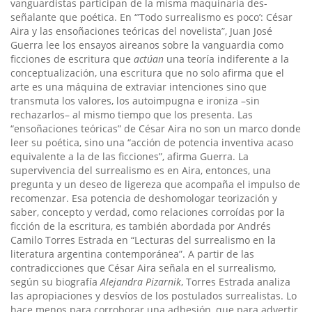
vanguardistas participan de la misma maquinaria des-
señalante que poética. En “’Todo surrealismo es poco’: César
Aira y las ensoñaciones teóricas del novelista”, Juan José
Guerra lee los ensayos aireanos sobre la vanguardia como
ficciones de escritura que
actúan
una teoría indiferente a la
conceptualización, una escritura que no solo afirma que el
arte es una máquina de extraviar intenciones sino que
transmuta los valores, los autoimpugna e ironiza –sin
rechazarlos– al mismo tiempo que los presenta. Las
“ensoñaciones teóricas” de César Aira no son un marco donde
leer su poética, sino una “acción de potencia inventiva acaso
equivalente a la de las ficciones”, afirma Guerra. La
supervivencia del surrealismo es en Aira, entonces, una
pregunta y un deseo de ligereza que acompaña el impulso de
recomenzar. Esa potencia de deshomologar teorización y
saber, concepto y verdad, como relaciones corroídas por la
ficción de la escritura, es también abordada por Andrés
Camilo Torres Estrada en “Lecturas del surrealismo en la
literatura argentina contemporánea”. A partir de las
contradicciones que César Aira señala en el surrealismo,
según su biografía
Alejandra Pizarnik
, Torres Estrada analiza
las apropiaciones y desvíos de los postulados surrealistas. Lo
hace menos para corroborar una adhesión, que para advertir