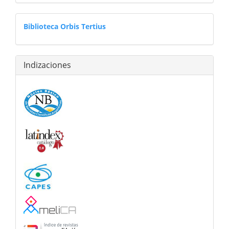
librosdigitales
Biblioteca Orbis Tertius
Indizaciones