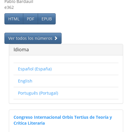
Pablo Bardauil
e362
HTML
PDF
EPUB
Ver todos los números
Idioma
Español (España)
English
Português (Portugal)
congresoorbistertius
Congreso Internacional Orbis Tertius de Teoría y
Crítica Literaria