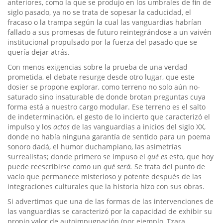
anteriores, como la que se produjo en los umbrales de fin de
siglo pasado, ya no se trata de sopesar la caducidad, el
fracaso o la trampa según la cual las vanguardias habrían
fallado a sus promesas de futuro reintegrándose a un vaivén
institucional propulsado por la fuerza del pasado que se
quería dejar atrás.
Con menos exigencias sobre la prueba de una verdad
prometida, el debate resurge desde otro lugar, que este
dosier se propone explorar, como terreno no solo aún no-
saturado sino insaturable de donde brotan preguntas cuya
forma está a nuestro cargo modular. Ese terreno es el salto
de indeterminación, el gesto de lo incierto que caracterizó el
impulso y los
actos
de las vanguardias a inicios del siglo XX,
donde no había ninguna garantía de sentido para un poema
sonoro dadá, el humor duchampiano, las asimetrías
surrealistas; donde primero se impuso el
qué es
esto, que hoy
puede reescribirse como un
qué será.
Se trata del punto de
vacío que permanece misterioso y potente después de las
integraciones culturales que la historia hizo con sus obras.
Si advertimos que una de las formas de las intervenciones de
las vanguardias se caracterizó por la capacidad de exhibir su
propio valor de autoimpugnación (por ejemplo, Tzara