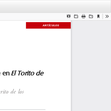
De
De
PD