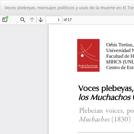
Volver
Voces plebeyas, mensajes políticos y usos de la muerte en El To
a
los
detalles
del
artículo