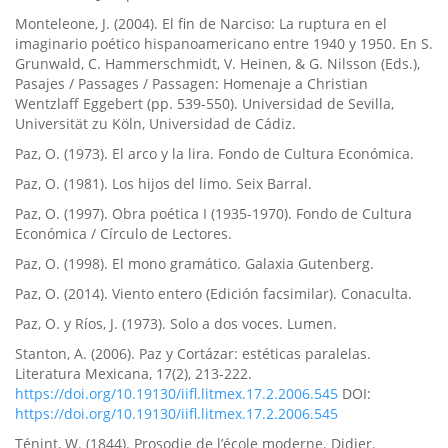
Monteleone, J. (2004). El fin de Narciso: La ruptura en el
imaginario poético hispanoamericano entre 1940 y 1950. En S.
Grunwald, C. Hammerschmidt, V. Heinen, & G. Nilsson (Eds.),
Pasajes / Passages / Passagen: Homenaje a Christian
Wentzlaff Eggebert (pp. 539-550). Universidad de Sevilla,
Universität zu Köln, Universidad de Cádiz.
Paz, O. (1973). El arco y la lira. Fondo de Cultura Económica.
Paz, O. (1981). Los hijos del limo. Seix Barral.
Paz, O. (1997). Obra poética I (1935-1970). Fondo de Cultura
Económica / Círculo de Lectores.
Paz, O. (1998). El mono gramático. Galaxia Gutenberg.
Paz, O. (2014). Viento entero (Edición facsimilar). Conaculta.
Paz, O. y Ríos, J. (1973). Solo a dos voces. Lumen.
Stanton, A. (2006). Paz y Cortázar: estéticas paralelas.
Literatura Mexicana, 17(2), 213-222.
https://doi.org/10.19130/iifl.litmex.17.2.2006.545
DOI:
https://doi.org/10.19130/iifl.litmex.17.2.2006.545
Ténint, W. (1844). Prosodie de l’école moderne. Didier.