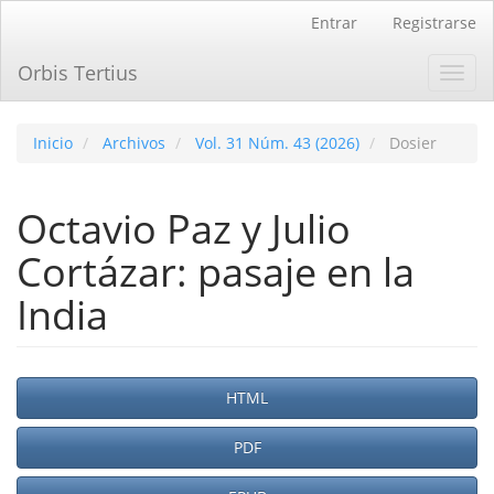
Navegación
Entrar
Registrarse
principal
Contenido
Orbis Tertius
Toggl
principal
navig
Barra
lateral
Inicio
Archivos
Vol. 31 Núm. 43 (2026)
Dosier
Octavio Paz y Julio
Cortázar: pasaje en la
India
Barra
HTML
lateral
PDF
del