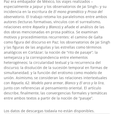
Paz era embajador de México, los viajes realizados –
especialmente a Jaipur y los observatorios de Jai Singh– y su
incidencia en la escritura de
El mono gramático
y
Prosa del
observatorio
. El trabajo retoma los paralelismos entre ambos
autores (lecturas formativas, vínculos con el surrealismo,
relaciones entre
Rayuela
y
Blanco
) y añade el análisis de las
dos obras mencionadas en prosa poética. Se examinan
motivos y procedimientos recurrentes: el camino de Galta
como figura del discurso en Paz; los observatorios de Jai Singh
y las figuras de las anguilas y las estrellas como términos
analógicos en Cortázar; la noción de “rito de pasaje”; la
semejanza y la correspondencia entre elementos
heterogéneos; la circularidad textual y la recurrencia del
discurso; la disolución de la sucesión temporal en formas de
simultaneidad; y la función del erotismo como modelo de
unión. Asimismo, se consideran las relaciones intertextuales
con
Rayuela
,
62. Modelo para armar
,
Blanco
y
El arco y la lira
,
junto con referencias al pensamiento oriental. El artículo
describe, finalmente, las convergencias formales y temáticas
entre ambos textos a partir de la noción de “pasaje”.
Descargas
Los datos de descargas todavía no están disponibles.