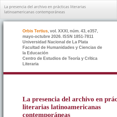
Volver
La presencia del archivo en prácticas literarias
a
latinoamericanas contemporáneas
los
detalles
del
artículo