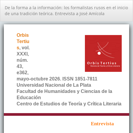
Volver
De la forma a la información: los formalistas rusos en el inicio
a
de una tradición teórica. Entrevista a José Amícola
los
detalles
del
artículo