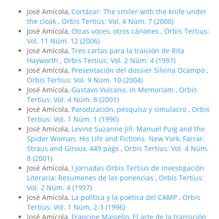
José Amícola,
Cortázar: The smiler with the knife under
the cloak
,
Orbis Tertius: Vol. 4 Núm. 7 (2000)
José Amícola,
Otras voces, otros cánones
,
Orbis Tertius:
Vol. 11 Núm. 12 (2006)
José Amícola,
Tres cartas para la traición de Rita
Hayworth
,
Orbis Tertius: Vol. 2 Núm. 4 (1997)
José Amícola,
Presentación del dossier Silvina Ocampo
,
Orbis Tertius: Vol. 9 Núm. 10 (2004)
José Amícola,
Gustavo Vulcano. In Memoriam
,
Orbis
Tertius: Vol. 4 Núm. 8 (2001)
José Amícola,
Parodización, pesquisa y simulacro
,
Orbis
Tertius: Vol. 1 Núm. 1 (1996)
José Amícola,
Levine Suzanne Jill. Manuel Puig and the
Spider Woman. His Life and Fictions. New York, Farrar,
Straus and Giroux, 449 págs
,
Orbis Tertius: Vol. 4 Núm.
8 (2001)
José Amícola,
I Jornadas Orbis Tertius de Investigación
Literaria: Resumenes de las ponencias
,
Orbis Tertius:
Vol. 2 Núm. 4 (1997)
José Amícola,
La polí­tica y la poética del CAMP
,
Orbis
Tertius: Vol. 1 Núm. 2-3 (1996)
José Amícola,
Francine Masiello, El arte de la transición