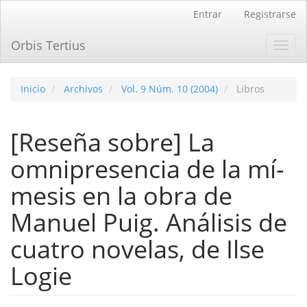
Navegación
Entrar
Registrarse
principal
Contenido
Orbis Tertius
Toggl
principal
navig
Barra
lateral
Inicio
Archivos
Vol. 9 Núm. 10 (2004)
Libros
[Reseña sobre] La
omnipresencia de la mí­
mesis en la obra de
Manuel Puig. Análisis de
cuatro novelas, de Ilse
Logie