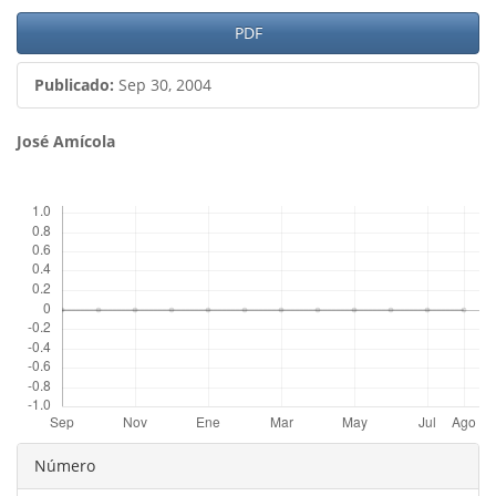
Barra
PDF
lateral
Publicado:
Sep 30, 2004
del
artículo
Contenido
José Amícola
principal
Descargas
del
artículo
Detalles
Número