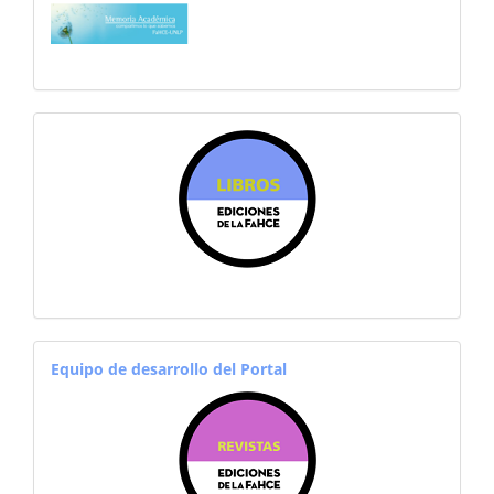
sitiosfahce
equiporevistas
Equipo de desarrollo del Portal