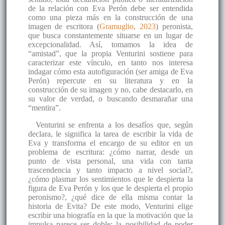
de la relación con Eva Perón debe ser entendida
como una pieza más en la construcción de una
imagen de escritora (
Gramuglio, 2023
) peronista,
que busca constantemente situarse en un lugar de
excepcionalidad. Así, tomamos la idea de
“amistad”, que la propia Venturini sostiene para
caracterizar este vínculo, en tanto nos interesa
indagar cómo esta autofiguración (ser amiga de Eva
Perón) repercute en su literatura y en la
construcción de su imagen y no, cabe destacarlo, en
su valor de verdad, o buscando desmarañar una
“mentira”.
Venturini se enfrenta a los desafíos que, según
declara, le significa la tarea de escribir la vida de
Eva y transforma el encargo de su editor en un
problema de escritura: ¿cómo narrar, desde un
punto de vista personal, una vida con tanta
trascendencia y tanto impacto a nivel social?,
¿cómo plasmar los sentimientos que le despierta la
figura de Eva Perón y los que le despierta el propio
peronismo?, ¿qué dice de ella misma contar la
historia de Evita? De este modo, Venturini elige
escribir una biografía en la que la motivación que la
impulsa parece ser doble: la posibilidad de poder