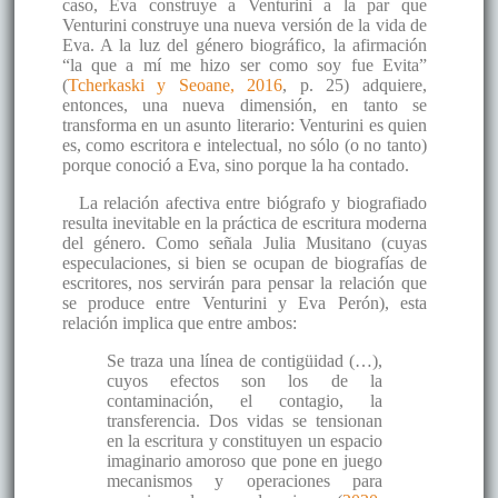
caso, Eva construye a Venturini a la par que
Venturini construye una nueva versión de la vida de
Eva. A la luz del género biográfico, la afirmación
“la que a mí me hizo ser como soy fue Evita”
(
Tcherkaski y Seoane, 2016
, p. 25) adquiere,
entonces, una nueva dimensión, en tanto se
transforma en un asunto literario: Venturini es quien
es, como escritora e intelectual, no sólo (o no tanto)
porque conoció a Eva, sino porque la ha contado.
La relación afectiva entre biógrafo y biografiado
resulta inevitable en la práctica de escritura moderna
del género. Como señala Julia Musitano (cuyas
especulaciones, si bien se ocupan de biografías de
escritores, nos servirán para pensar la relación que
se produce entre Venturini y Eva Perón), esta
relación implica que entre ambos:
Se traza una línea de contigüidad (…),
cuyos efectos son los de la
contaminación, el contagio, la
transferencia. Dos vidas se tensionan
en la escritura y constituyen un espacio
imaginario amoroso que pone en juego
mecanismos y operaciones para