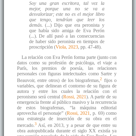
Soy una gran escritora, tal vez la
mejor, porque una no se va a
desvalorizar; este no es el mejor libro
que tengo, tendrían que leer los
demás.
(...) Dijo que era peronista y
que había sido amiga de Eva Perón
(...). De allí pasó a las consecuencias
de haber sido peronista en tiempos de
proscripción (
Viola, 2023
, pp. 47-48).
La relación con Eva Perón forma parte (junto con
datos como su profesión de psicóloga, el viaje a
París, los premios de poesía, las relaciones
personales con figuras intelectuales como Sartre y
2
Beauvoir, entre otros) de los biografemas,
fijos o
variables, que delinean el contorno de su figura de
autora y entre los cuales la relación con el
peronismo será central (
Rossi, 2021
). A partir de su
emergencia frente al público masivo y la recurrencia
de estos biografemas, “la máquina editorial
aprovecha el personaje” (
Rossi, 2021
, p. 69) como
una estrategia de inserción de su obra en el
3
mercado.
Así, en 2013, y a pesar de que entre su
obra autopublicada durante el siglo XX existía ya