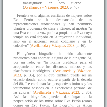
transfigurada en otro cuerpo.
(
Avellaneda y Vázquez, 2023
, p. 46).
Frente a esto, algunas escrituras de mujeres sobre
Eva Perón se han desmarcado de las
representaciones tradicionales y han permitido
plantear problemas de clase y género, al mostrar “a
una Eva con una voz política propia, una Eva cuyo
temple no está forjado en la trayectoria individual,
sino en el accionar social cotidiano y en lo
colectivo” (
Avellaneda y Vázquez, 2023
, p. 46).
El género biográfico ha sido altamente
productivo para abordar la figura de la dirigente. Si,
por un lado, es “la horma predilecta para el
acoplamiento entre los discursos míticos y las
plataformas ideológicas” (
Avellaneda y Vázquez,
2023
, p. 35), por el otro también puede ser un
espacio donde, como ocurre a partir de la década
del 80, “se combinan las perspectivas íntimas y los
testimonios basados en la experiencia personal de
las autoras” (
Avellaneda y Vázquez, 2023
, p. 35).
Así, las biografías pueden dar lugar a la
perpetuación de los mitos sobre Eva Perón (como
ocurre en
Eva Perón. La biografía
, de Alicia