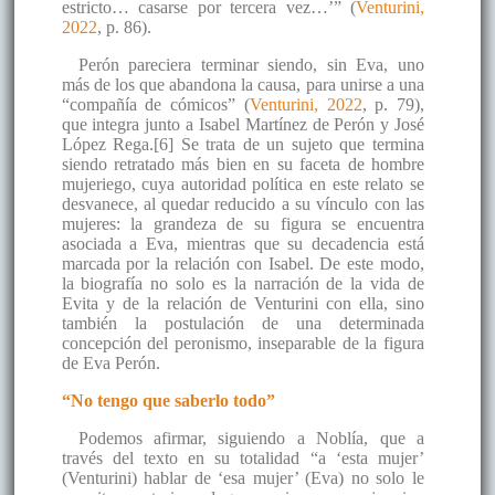
estricto… casarse por tercera vez…’” (
Venturini,
2022
, p. 86).
Perón pareciera terminar siendo, sin Eva, uno
más de los que abandona la causa, para unirse a una
“compañía de cómicos” (
Venturini, 2022
, p. 79),
que integra junto a Isabel Martínez de Perón y José
López Rega.[6] Se trata de un sujeto que termina
siendo retratado más bien en su faceta de hombre
mujeriego, cuya autoridad política en este relato se
desvanece, al quedar reducido a su vínculo con las
mujeres: la grandeza de su figura se encuentra
asociada a Eva, mientras que su decadencia está
marcada por la relación con Isabel. De este modo,
la biografía no solo es la narración de la vida de
Evita y de la relación de Venturini con ella, sino
también la postulación de una determinada
concepción del peronismo, inseparable de la figura
de Eva Perón.
“No tengo que saberlo todo”
Podemos afirmar, siguiendo a Noblía, que a
través del texto en su totalidad “a ‘esta mujer’
(Venturini) hablar de ‘esa mujer’ (Eva) no solo le