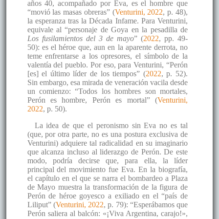
años 40, acompañado por Eva, es el hombre que
“movió las masas obreras” (
Venturini, 2022
, p. 48),
la esperanza tras la Década Infame. Para Venturini,
equivale al “personaje de Goya en la pesadilla de
Los fusilamientos del 3 de mayo
” (
2022
, pp. 49-
50): es el héroe que, aun en la aparente derrota, no
teme enfrentarse a los opresores, el símbolo de la
valentía del pueblo. Por eso, para Venturini, “Perón
[es] el último líder de los tiempos” (
2022
, p. 52).
Sin embargo, esa mirada de veneración vacila desde
un comienzo: “Todos los hombres son mortales,
Perón es hombre, Perón es mortal” (
Venturini,
2022
, p. 50).
La idea de que el peronismo sin Eva no es tal
(que, por otra parte, no es una postura exclusiva de
Venturini) adquiere tal radicalidad en su imaginario
que alcanza incluso al liderazgo de Perón. De este
modo, podría decirse que, para ella, la líder
principal del movimiento fue Eva. En la biografía,
el capítulo en el que se narra el bombardeo a Plaza
de Mayo muestra la transformación de la figura de
Perón de héroe goyesco a exiliado en el “país de
Liliput” (
Venturini, 2022
, p. 79): “Esperábamos que
Perón saliera al balcón: «¡Viva Argentina, carajo!»,