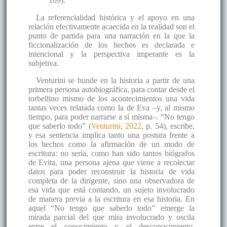
109).
La referencialidad histórica y el apoyo en una
relación efectivamente acaecida en la realidad son el
punto de partida para una narración en la que la
ficcionalización de los hechos es declarada e
intencional y la perspectiva imperante es la
subjetiva.
Venturini se hunde en la historia a partir de una
primera persona autobiográfica, para contar desde el
torbellino mismo de los acontecimientos una vida
tantas veces relatada como la de Eva –y, al mismo
tiempo, para poder narrarse a sí misma–. “No tengo
que saberlo todo” (
Venturini, 2022
, p. 54), escribe,
y esa sentencia implica tanto una postura frente a
los hechos como la afirmación de un modo de
escritura: no sería, como han sido tantos biógrafos
de Evita, una persona ajena que viene a recolectar
datos para poder reconstruir la historia de vida
completa de la dirigente, sino una observadora de
esa vida que está contando, un sujeto involucrado
de manera previa a la escritura en esa historia. En
aquel “No tengo que saberlo todo” emerge la
mirada parcial del que mira involucrado y oscila
entre el conocimiento y el desconocimiento.