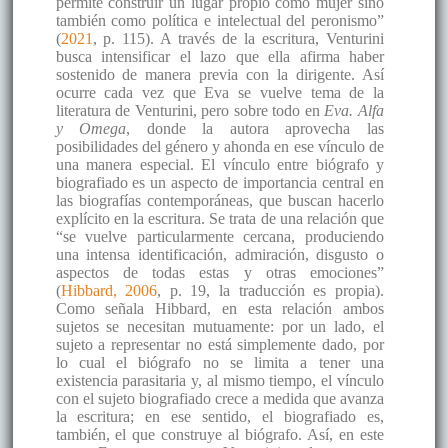
permite construir un lugar propio como mujer sino
también como política e intelectual del peronismo”
(
2021
, p. 115). A través de la escritura, Venturini
busca intensificar el lazo que ella afirma haber
sostenido de manera previa con la dirigente. Así
ocurre cada vez que Eva se vuelve tema de la
literatura de Venturini, pero sobre todo en
Eva. Alfa
y Omega
, donde la autora aprovecha las
posibilidades del género y ahonda en ese vínculo de
una manera especial. El vínculo entre biógrafo y
biografiado es un aspecto de importancia central en
las biografías contemporáneas, que buscan hacerlo
explícito en la escritura. Se trata de una relación que
“se vuelve particularmente cercana, produciendo
una intensa identificación, admiración, disgusto o
aspectos de todas estas y otras emociones”
(
Hibbard, 2006
, p. 19, la traducción es propia).
Como señala Hibbard, en esta relación ambos
sujetos se necesitan mutuamente: por un lado, el
sujeto a representar no está simplemente dado, por
lo cual el biógrafo no se limita a tener una
existencia parasitaria y, al mismo tiempo, el vínculo
con el sujeto biografiado crece a medida que avanza
la escritura; en ese sentido, el biografiado es,
también, el que construye al biógrafo. Así, en este