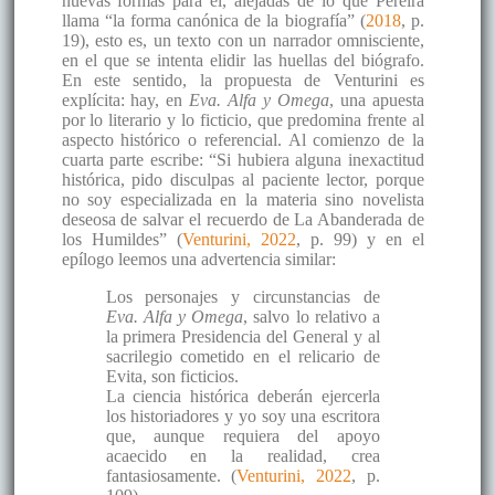
nuevas formas para él, alejadas de lo que Pereira
llama “la forma canónica de la biografía” (
2018
, p.
19), esto es, un texto con un narrador omnisciente,
en el que se intenta elidir las huellas del biógrafo.
En este sentido, la propuesta de Venturini es
explícita: hay, en
Eva. Alfa y Omega
, una apuesta
por lo literario y lo ficticio, que predomina frente al
aspecto histórico o referencial. Al comienzo de la
cuarta parte escribe: “Si hubiera alguna inexactitud
histórica, pido disculpas al paciente lector, porque
no soy especializada en la materia sino novelista
deseosa de salvar el recuerdo de La Abanderada de
los Humildes” (
Venturini, 2022
, p. 99) y en el
epílogo leemos una advertencia similar:
Los personajes y circunstancias de
Eva. Alfa y Omega
, salvo lo relativo a
la primera Presidencia del General y al
sacrilegio cometido en el relicario de
Evita, son ficticios.
La ciencia histórica deberán ejercerla
los historiadores y yo soy una escritora
que, aunque requiera del apoyo
acaecido en la realidad, crea
fantasiosamente. (
Venturini, 2022
, p.