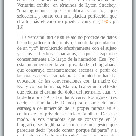
Venturini exhibe, en términos de Lyton Strachey,
“una ignorancia que simplifica y aclara, que
selecciona y omite con una plácida perfección que
el arte más elevado no puede alcanzar” (
1995
, p.
13).
La verosimilitud de su relato no procede de datos
historiográficos o de archivo, sino de la postulación
de un “yo” involucrado afectivamente con el sujeto
y los hechos narrados, que reaparece
constantemente a lo largo de la narración. Ese “yo”
está tan inmerso en la vida privada de la biografiada
que construye constantemente escenas a partir de
las cuales acercar su palabra al ámbito familiar. La
evocación de las conversaciones con la madre de
Eva y con su hermana, Blanca; la apertura del texto
que retoma el drama del dolor del hermano, Juan, y
la dedicatoria “A la familia Álvarez Rodríguez” (es
decir, la familia de Blanca) son parte de una
estrategia de inmersión de la propia mirada en el
centro de lo privado: el relato familiar. De este
modo, la voz narradora que se construye en la
biografía, se legitima a partir de un gesto que
pareciera decir “puedo contar, porque fui parte” y a
partir de su (autoproclamado) buen manejo del