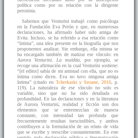
política como por su relación con la dirigente
peronista.
Sabemos que Venturini trabajó como psicóloga
en la Fundación Eva Perón y que, en numerosas
declaraciones, ha afirmado haber sido amiga de
Evita. Incluso, se ha referido a esa relación como
“íntima”, una idea presente en la biografía que nos
proponemos analizar. Sin embargo, ella misma se
ha encargado también de matizar ese vínculo: en
Aurora Venturini
.
La maldita
, por ejemplo, se
recoge una afirmación en la cual Venturini sostiene:
“[el editor] sabía de mi amistad con ella, que no es
íntima como dicen. Eva no tuvo ninguna amiga
íntima” (citado en
Tcherkaski y Seoane, 2016
, p.
119). La naturaleza de ese vínculo no solo es
variable, sino que no ha sido detallada en
profundidad. En las declaraciones y en la literatura
de Aurora Venturini, realidad y ficción son dos
elementos que se entremezclan de manera
constante, con intensidad tan profunda que
frecuentemente resultan inescindibles, y ambos
contribuyen a la formulación de un relato de vida
que se escribe y reescribe constantemente. En este
sentido, toda declaración pública o literaturización