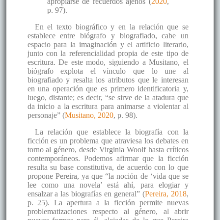
apropiarse de recuerdos ajenos (
2020
,
p. 97).
En el texto biográfico y en la relación que se
establece entre biógrafo y biografiado, cabe un
espacio para la imaginación y el artificio literario,
junto con la referencialidad propia de este tipo de
escritura. De este modo, siguiendo a Musitano, el
biógrafo explota el vínculo que lo une al
biografiado y resalta los atributos que le interesan
en una operación que es primero identificatoria y,
luego, distante; es decir, “se sirve de la atadura que
da inicio a la escritura para animarse a violentar al
personaje” (
Musitano, 2020
, p. 98).
La relación que establece la biografía con la
ficción es un problema que atraviesa los debates en
torno al género, desde Virginia Woolf hasta críticos
contemporáneos. Podemos afirmar que la ficción
resulta su base constitutiva, de acuerdo con lo que
propone Pereira, ya que “la noción de ‘vida que se
lee como una novela’ está ahí, para elogiar y
ensalzar a las biografías en general” (
Pereira, 2018
,
p. 25). La apertura a la ficción permite nuevas
problematizaciones respecto al género, al abrir