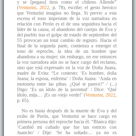
y se [pegara] tiros como el chileno Allende”
(
Venturini, 2022
, p. 78), escribe; el gesto heroico
que Venturini imagina no llega. Si previo a esta
escena el tono imperante de la voz narradora en
relación con Perón es el de una seguidora hacia el
líder de la causa, el abandono del cuerpo de Eva y
del pueblo tras el golpe de estado de septiembre del
55 provocan un total cambio de registro. Hacia el
final de la segunda parte, comienza a emerger el
tono de reproche, la idea de un hombre que
abandona a su mujer; sin embargo, en ese entonces
la voz narradora aún no se hace cargo del reclamo,
sino que está expresado en la voz de Doña Juana,
madre de Evita: “Le contesto: ‘Es hombre, doña
Juana; la esposa, enferma’ / Doña Juana: ‘Anda en
motoneta entre las pibas. ¿Qué te parece?’ / (...)
Digo: ‘Es un ídolo de la juventud’ / Dice: ‘Qué
ídolo, mija… ¡Es un viejo verde!’ (
Venturini, 2022
,
p. 65).
No es hasta después de la muerte de Eva y del
exilio de Perón, que Venturini se hace cargo en
primera persona del reproche hacia él: “Blanca dijo:
‘Cambió mi cuñado que fue tan estricto con
Juancito’ / Dije: ‘Se ha soltado… ya no es