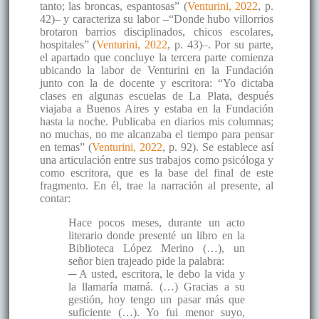
tanto; las broncas, espantosas” (
Venturini, 2022
, p.
42)– y caracteriza su labor –“Donde hubo villorrios
brotaron barrios disciplinados, chicos escolares,
hospitales” (
Venturini, 2022
, p. 43)–. Por su parte,
el apartado que concluye la tercera parte comienza
ubicando la labor de Venturini en la Fundación
junto con la de docente y escritora: “Yo dictaba
clases en algunas escuelas de La Plata, después
viajaba a Buenos Aires y estaba en la Fundación
hasta la noche. Publicaba en diarios mis columnas;
no muchas, no me alcanzaba el tiempo para pensar
en temas” (
Venturini, 2022
, p. 92). Se establece así
una articulación entre sus trabajos como psicóloga y
como escritora, que es la base del final de este
fragmento. En él, trae la narración al presente, al
contar:
Hace pocos meses, durante un acto
literario donde presenté un libro en la
Biblioteca López Merino (…), un
señor bien trajeado pide la palabra:
─ A usted, escritora, le debo la vida y
la llamaría mamá. (…) Gracias a su
gestión, hoy tengo un pasar más que
suficiente (…). Yo fui menor suyo,