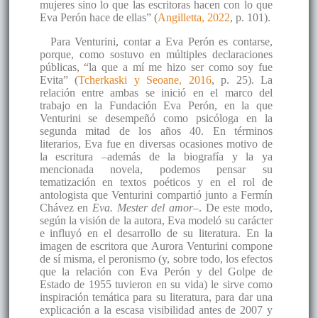
mujeres sino lo que las escritoras hacen con lo que
Eva Perón hace de ellas” (
Angilletta, 2022
, p. 101).
Para Venturini, contar a Eva Perón es contarse,
porque, como sostuvo en múltiples declaraciones
públicas, “la que a mí me hizo ser como soy fue
Evita” (
Tcherkaski y Seoane, 2016
, p. 25). La
relación entre ambas se inició en el marco del
trabajo en la Fundación Eva Perón, en la que
Venturini se desempeñó como psicóloga en la
segunda mitad de los años 40. En términos
literarios, Eva fue en diversas ocasiones motivo de
la escritura –además de la biografía y la ya
mencionada novela, podemos pensar su
tematización en textos poéticos y en el rol de
antologista que Venturini compartió junto a Fermín
Chávez en
Eva. Mester del amor
–. De este modo,
según la visión de la autora, Eva modeló su carácter
e influyó en el desarrollo de su literatura. En la
imagen de escritora que Aurora Venturini compone
de sí misma, el peronismo (y, sobre todo, los efectos
que la relación con Eva Perón y del Golpe de
Estado de 1955 tuvieron en su vida) le sirve como
inspiración temática para su literatura, para dar una
explicación a la escasa visibilidad antes de 2007 y