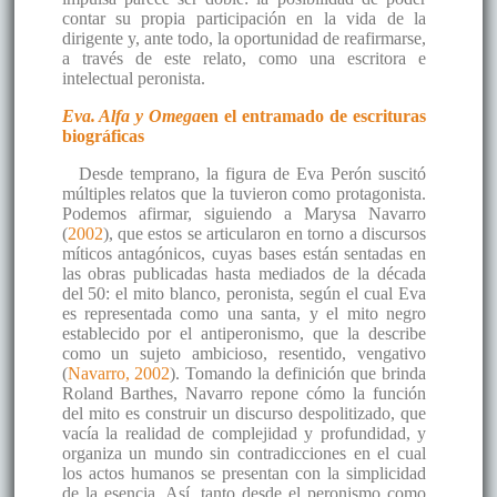
contar su propia participación en la vida de la
dirigente y, ante todo, la oportunidad de reafirmarse,
a través de este relato, como una escritora e
intelectual peronista.
Eva. Alfa y Omega
en el entramado de escrituras
biográficas
Desde temprano, la figura de Eva Perón suscitó
múltiples relatos que la tuvieron como protagonista.
Podemos afirmar, siguiendo a Marysa Navarro
(
2002
), que estos se articularon en torno a discursos
míticos antagónicos, cuyas bases están sentadas en
las obras publicadas hasta mediados de la década
del 50: el mito blanco, peronista, según el cual Eva
es representada como una santa, y el mito negro
establecido por el antiperonismo, que la describe
como un sujeto ambicioso, resentido, vengativo
(
Navarro, 2002
). Tomando la definición que brinda
Roland Barthes, Navarro repone cómo la función
del mito es construir un discurso despolitizado, que
vacía la realidad de complejidad y profundidad, y
organiza un mundo sin contradicciones en el cual
los actos humanos se presentan con la simplicidad
de la esencia. Así, tanto desde el peronismo como