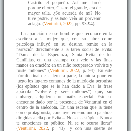
Castrito el pequeño. Así me llamó
porque el otro, Castro el grande, era de
mayor talla. ¿Se acuerda de mí? No
tuve padre, y asilado veía un porvenir
aciago. (
Venturini, 2022
, pp. 93-94).
La aparición de ese hombre que reconoce en la
escritora a la mujer que, con su labor como
psicóloga influyó en su destino, remite en la
narración directamente a la tarea social de Evita:
“Dama de la Esperanza, Santa Evita de los
Canillitas, en una estampa con velo y las finas
manos en oración; en un niño recuperado volviste y
fuiste millones” (
Venturini, 2022
, p. 94). En este
párrafo final de la tercera parte, la autora pone en
juego los lugares comunes de la mitología peronista
(los epítetos que se le han dado a Eva, la frase
apócrifa “volveré y seré millones”) que, sin
embargo, adquieren un matiz especial. Este se
encuentra dado por la presencia de Venturini en el
centro de la anécdota. En una escena que la tiene
como protagonista, concluye rememorando palabras
dirigidas a ella por Evita –“No seas estúpida. Nunca
te emociones en público. Ni se te ocurra llorar”
(
Venturini, 2022
, p. 43)– y con una suerte de