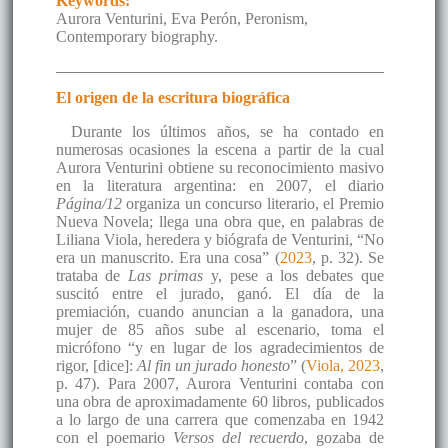
Keywords:
Aurora Venturini, Eva Perón, Peronism,
Contemporary biography.
El origen de la escritura biográfica
Durante los últimos años, se ha contado en
numerosas ocasiones la escena a partir de la cual
Aurora Venturini obtiene su reconocimiento masivo
en la literatura argentina: en 2007, el diario
Página/12
organiza un concurso literario, el Premio
Nueva Novela; llega una obra que, en palabras de
Liliana Viola, heredera y biógrafa de Venturini, “No
era un manuscrito. Era una cosa” (
2023
, p. 32). Se
trataba de
Las primas
y, pese a los debates que
suscitó entre el jurado, ganó. El día de la
premiación, cuando anuncian a la ganadora, una
mujer de 85 años sube al escenario, toma el
micrófono “y en lugar de los agradecimientos de
rigor, [dice]:
Al fin un jurado honesto
” (
Viola, 2023
,
p. 47). Para 2007, Aurora Venturini contaba con
una obra de aproximadamente 60 libros, publicados
a lo largo de una carrera que comenzaba en 1942
con el poemario
Versos del recuerdo
, gozaba de