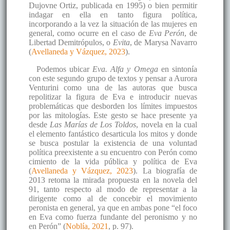
Dujovne Ortiz, publicada en 1995) o bien permitir
indagar en ella en tanto figura política,
incorporando a la vez la situación de las mujeres en
general, como ocurre en el caso de
Eva Perón
, de
Libertad Demitrópulos, o
Evita
, de Marysa Navarro
(
Avellaneda y Vázquez, 2023
).
Podemos ubicar
Eva. Alfa y Omega
en sintonía
con este segundo grupo de textos y pensar a Aurora
Venturini como una de las autoras que busca
repolitizar la figura de Eva e introducir nuevas
problemáticas que desborden los límites impuestos
por las mitologías. Este gesto se hace presente ya
desde
Las Marías de Los Toldos
, novela en la cual
el elemento fantástico desarticula los mitos y donde
se busca postular la existencia de una voluntad
política preexistente a su encuentro con Perón como
cimiento de la vida pública y política de Eva
(
Avellaneda y Vázquez, 2023
). La biografía de
2013 retoma la mirada propuesta en la novela del
91, tanto respecto al modo de representar a la
dirigente como al de concebir el movimiento
peronista en general, ya que en ambas pone “el foco
en Eva como fuerza fundante del peronismo y no
en Perón” (
Noblía, 2021
, p. 97).