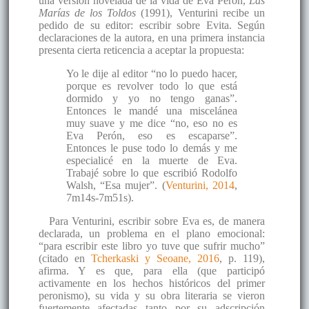
una versión novelada de la vida de Eva Perón,
Las
Marías de los Toldos
(1991), Venturini recibe un
pedido de su editor: escribir sobre Evita. Según
declaraciones de la autora, en una primera instancia
presenta cierta reticencia a aceptar la propuesta:
Yo le dije al editor “no lo puedo hacer,
porque es revolver todo lo que está
dormido y yo no tengo ganas”.
Entonces le mandé una miscelánea
muy suave y me dice “no, eso no es
Eva Perón, eso es escaparse”.
Entonces le puse todo lo demás y me
especialicé en la muerte de Eva.
Trabajé sobre lo que escribió Rodolfo
Walsh, “Esa mujer”. (
Venturini, 2014
,
7m14s-7m51s).
Para Venturini, escribir sobre Eva es, de manera
declarada, un problema en el plano emocional:
“para escribir este libro yo tuve que sufrir mucho”
(citado en
Tcherkaski y Seoane, 2016
, p. 119),
afirma. Y es que, para ella (que participó
activamente en los hechos históricos del primer
peronismo), su vida y su obra literaria se vieron
fuertemente afectadas tanto por su adscripción