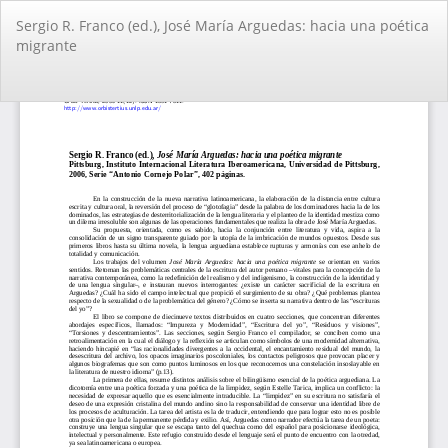
Volver
Sergio R. Franco (ed.), José Marí­a Arguedas: hacia una poética
a
migrante
los
detalles
del
De
De
artículo
PD