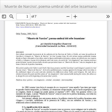
Volver
De
De
'Muerte de Narciso', poema-umbral del orbe lezamiano
a
PD
los
detalles
del
artículo