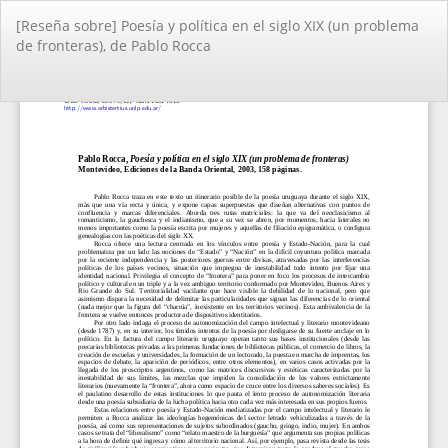
Volver
[Reseña sobre] Poesí­a y polí­tica en el siglo XIX (un problema
a
de fronteras), de Pablo Rocca
los
detalles
del
De
De
artículo
PD