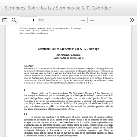
Volver
De
De
Sermones: Sobre los Lay Sermons de S. T. Coleridge
a
PD
los
detalles
del
artículo