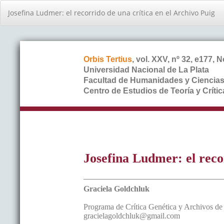
Volver
Josefina Ludmer: el recorrido de una crí­tica en el Archivo Puig
a
los
detalles
del
artículo